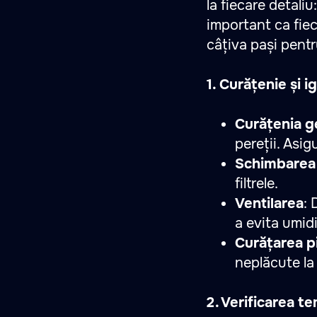
la fiecare detali
important ca fie
câțiva pași pentr
1. Curățenie și i
Curățenia g
pereții. Asig
Schimbarea
filtrele.
Ventilarea
: 
a evita umid
Curățarea pi
neplăcute la 
2. Verificarea te