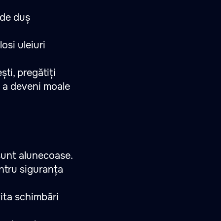
 de duș
osi uleiuri
ști, pregătiți
u a deveni moale
sunt alunecoase.
ntru siguranța
ita schimbări