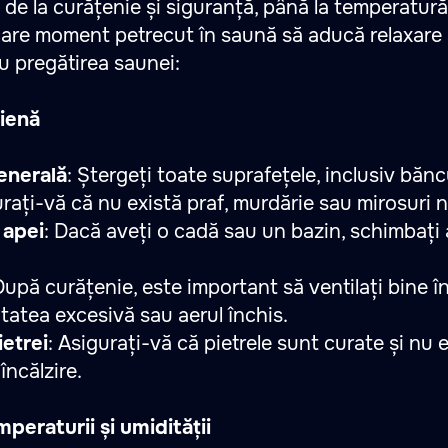
u: de la curățenie și siguranță, până la temperatur
care moment petrecut în saună să aducă relaxare ș
u pregătirea saunei:
gienă
enerală
: Ștergeți toate suprafețele, inclusiv băn
urați-vă că nu există praf, murdărie sau mirosuri 
 apei
: Dacă aveți o cadă sau un bazin, schimbați 
După curățenie, este important să ventilați bine 
itatea excesivă sau aerul închis.
etrei
: Asigurați-vă că pietrele sunt curate și nu
încălzire.
mperaturii și umidității