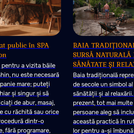
t public în SPA
BAIA TRADIȚIONAL
on
SURSĂ NATURALĂ 
SĂNĂTATE ȘI REL
pentru a vizita băile
hin, nu este necesară
Baia tradițională repr
panie mare; puteți
de secole un simbol al
hiar și singur și să
sănătății și al relaxării.
ciați de abur, masaj,
prezent, tot mai multe
e cu răchită sau orice
persoane aleg să incl
rocedură dintr-o
această practică în ru
e, fără programare,
lor pentru a-și îmbună