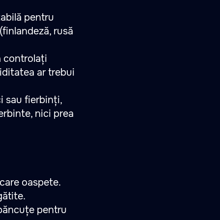
tabilă pentru
(finlandeză, rusă
 controlați
iditatea ar trebui
 sau fierbinți,
erbinte, nici prea
ecare oaspete.
ătite.
e băncuțe pentru