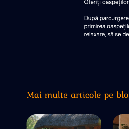
Oferiți oaspețilo
După parcurgere
primirea oaspețil
relaxare, să se de
Mai multe articole pe bl