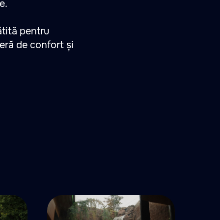
e.
ătită pentru
eră de confort și