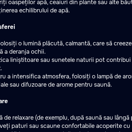
riți oaspeților apă, ceaiuri din plante sau alte bău
inerea echilibrului de apă.
sferei
Folosiți o lumină plăcută, calmantă, care să creez
ă a deranja ochii.
ica liniștitoare sau sunetele naturii pot contribui
.
tru a intensifica atmosfera, folosiți o lampă de a
țiale sau difuzoare de arome pentru saună.
are
ă de relaxare (de exemplu, după saună sau lângă p
veți paturi sau scaune confortabile acoperite cu l