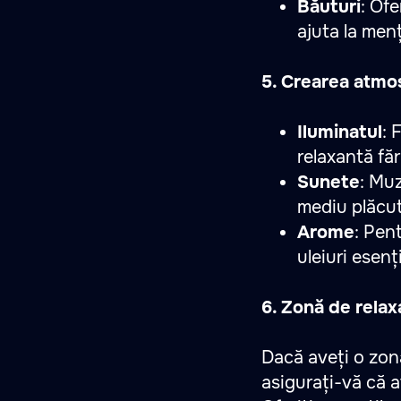
Băuturi
: Ofe
ajuta la menț
5. Crearea atmo
Iluminatul
: 
relaxantă făr
Sunete
: Muz
mediu plăcut
Arome
: Pen
uleiuri esen
6. Zonă de relax
Dacă aveți o zon
asigurați-vă că a