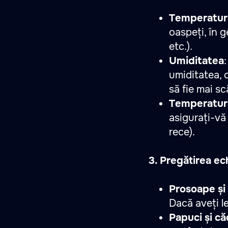
Temperatur
oaspeți, în g
etc.).
Umiditatea
umiditatea, c
să fie mai sc
Temperatur
asigurați-vă 
rece).
3. Pregătirea ec
Prosoape și 
Dacă aveți le
Papuci și căc