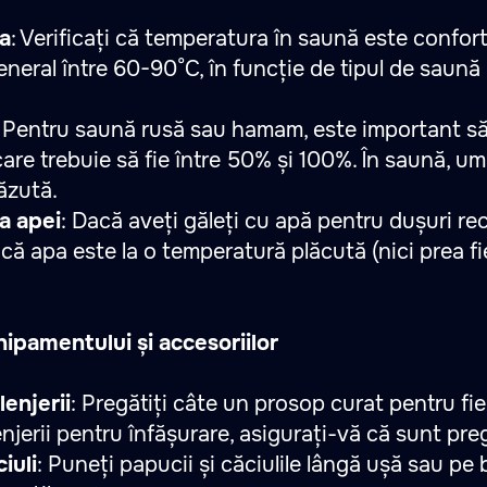
a
: Verificați că temperatura în saună este confor
eneral între 60-90°C, în funcție de tipul de saună 
: Pentru saună rusă sau hamam, este important să
are trebuie să fie între 50% și 100%. În saună, um
ăzută.
a apei
: Dacă aveți găleți cu apă pentru dușuri reci
că apa este la o temperatură plăcută (nici prea fi
hipamentului și accesoriilor
lenjerii
: Pregătiți câte un prosop curat pentru fi
njerii pentru înfășurare, asigurați-vă că sunt preg
iuli
: Puneți papucii și căciulile lângă ușă sau p