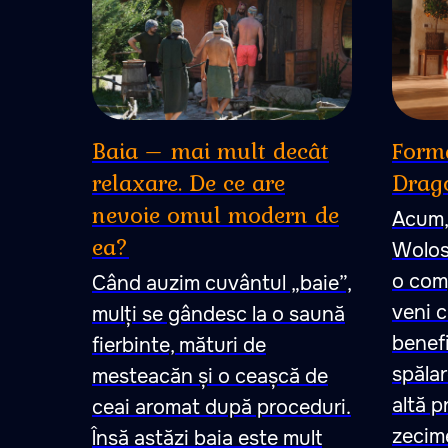
Baia – mai mult decât
Forma
relaxare. De ce are
Drag
nevoie omul modern de
Acum, 
ea?
Wolos
o com
Când auzim cuvântul „baie”,
veni c
mulți se gândesc la o saună
benefi
fierbinte, mături de
spălar
mesteacăn și o ceașcă de
altă p
ceai aromat după proceduri.
zecim
Însă astăzi baia este mult