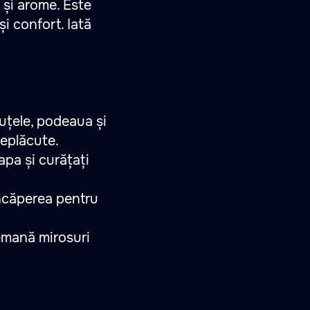
ă și arome. Este
i confort. Iată
cuțele, podeaua și
neplăcute.
apa și curățați
încăperea pentru
 emană mirosuri