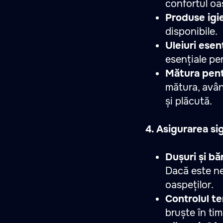
confortul oas
Produse igi
disponibile.
Uleiuri esen
esențiale pe
Mătura pent
mătura, avân
și plăcută.
4. Asigurarea si
Dușuri și b
Dacă este ne
oaspeților.
Controlul t
bruște în tim