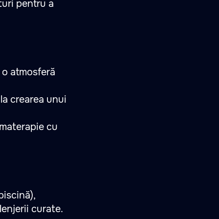
turi pentru a
e o atmosferă
 la crearea unui
romaterapie cu
iscină),
enjerii curate.