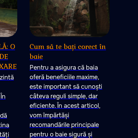
Ă: O
Cum să te bați corect în
DE
baie
AXARE
Pentru a asigura că baia
oferă beneficiile maxime,
ezintă
este important să cunoști
câteva reguli simple, dar
 În
eficiente. În acest articol,
vom împărtăși
udă
recomandările principale
tina
pentru o baie sigură și
tăți