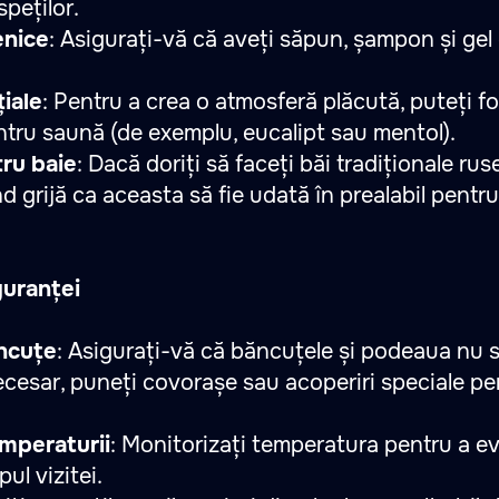
peților.
enice
: Asigurați-vă că aveți săpun, șampon și gel
țiale
: Pentru a crea o atmosferă plăcută, puteți fol
ntru saună (de exemplu, eucalipt sau mentol).
ru baie
: Dacă doriți să faceți băi tradiționale ruse
d grijă ca aceasta să fie udată în prealabil pentr
guranței
ăncuțe
: Asigurați-vă că băncuțele și podeaua nu 
cesar, puneți covorașe sau acoperiri speciale pe
emperaturii
: Monitorizați temperatura pentru a ev
pul vizitei.