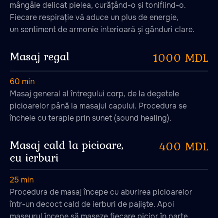
mângâie delicat pielea, curățând-o și tonifiind-o.
Fiecare respirație vă aduce un plus de energie,
un sentiment de armonie interioară și gânduri clare.
Masaj regal
1000 MDL
60 min
Masaj general al întregului corp, de la degetele
picioarelor până la masajul capului. Procedura se
Ciubare
încheie cu terapie prin sunet (sound healing).
Masaj cald la picioare,
400 MDL
47.026806 28.744917
cu ierburi
25 min
Procedura de masaj începe cu aburirea picioarelor
într-un decoct cald de ierburi de pajiște. Apoi
maseurul începe să maseze fiecare picior în parte,