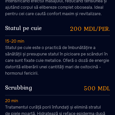
intensificând efectul masajului, reducând tensiunea și
go@banya.md
ajutând corpul să elibereze complet oboseala. Ideal
pentru cei care caută confort maxim și revitalizare.
Statul pe cuie
200 MDL/PER.
Politica de confidențialitate
15−20 min
Acordul utilizatorului
Statul pe cuie este o practică de îmbunătățire a
sănătății și presupune statul în picioare pe scânduri în
care sunt fixate cuie metalice. Oferă o doză de energie
datorită eliberării unei cantități mari de oxitocină -
"DRAGOMIRNA" S.R.L. MD-2005, str. Petru
Rares, 36, ap. 38, mun. Chisinau, RM
hormonul fericirii.
Scrubbing
+373076020333
500 MDL
20 min
Tratamentul curăță porii înfundați și elimină stratul
de piele moartă. Hidratează și reface epiderma după