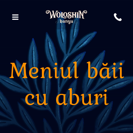
Meniul băii
cu aburi
Pachete