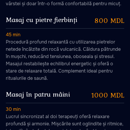
vârstei și doar într-o formă confortabilă pentru micuț.
Masaj cu pietre fierbinți
800 MDL
45 min
Procedură profund relaxantă cu utilizarea pietrelor
netede încălzite din rocă vulcanică. Căldura pătrunde
în mușchi, reducând tensiunea, oboseala și stresul.
Masajul restabilește echilibrul energetic și oferă o
stare de relaxare totală. Complement ideal pentru
ritualurile de saună.
De la 10:00 pînă la 23:00
Durlești, str-la 1 Сodrilor, 44
Masaj în patru mâini
1000 MDL
Copiați coordonatele
+373 76 00 57 77
30 min
Lucrul sincronizat al doi terapeuți oferă relaxare
Suntem
pe
Telegram
profundă și armonie. Mișcările sunt oglindite și ritmice,
Trimiteți-ne un e-mail la