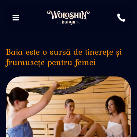
Baia este o sursă de tinerețe și
frumusețe pentru femei