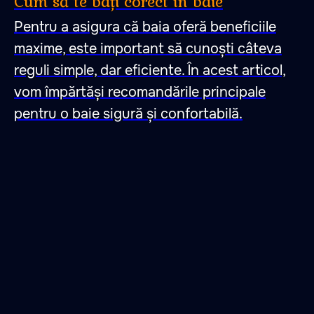
Cum să te bați corect în baie
Pentru a asigura că baia oferă beneficiile
maxime, este important să cunoști câteva
reguli simple, dar eficiente. În acest articol,
vom împărtăși recomandările principale
pentru o baie sigură și confortabilă.
Un loc în care te
îndrăgostești de liniște,
pace și armonie cu sine.
Un loc în care te
îndrăgostești de
ritualurile de baie.