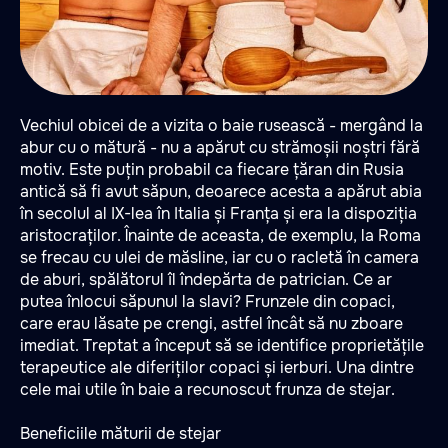
Vechiul obicei de a vizita o baie rusească - mergând la
abur cu o mătură - nu a apărut cu strămoșii noștri fără
motiv. Este puțin probabil ca fiecare țăran din Rusia
antică să fi avut săpun, deoarece acesta a apărut abia
în secolul al IX-lea în Italia și Franța și era la dispoziția
aristocraților. Înainte de aceasta, de exemplu, la Roma
se frecau cu ulei de măsline, iar cu o racletă în camera
de aburi, spălătorul îl îndepărta de patrician. Ce ar
putea înlocui săpunul la slavi? Frunzele din copaci,
care erau lăsate pe crengi, astfel încât să nu zboare
imediat. Treptat a început să se identifice proprietățile
terapeutice ale diferiților copaci și ierburi. Una dintre
cele mai utile în baie a recunoscut frunza de stejar.
Beneficiile măturii de stejar