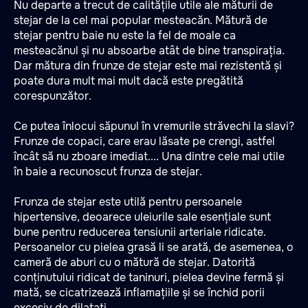
Nu departe a trecut de calitățile utile ale măturii de
stejar de la cel mai popular mesteacăn. Mătură de
stejar pentru baie nu este la fel de moale ca
mesteacănul și nu absoarbe atât de bine transpirația.
Dar mătura din frunze de stejar este mai rezistentă și
poate dura mult mai mult dacă este pregătită
corespunzător.
Ce putea înlocui săpunul în vremurile străvechi la slavi?
Frunze de copaci, care erau lăsate pe crengi, astfel
încât să nu zboare imediat.... Una dintre cele mai utile
în baie a recunoscut frunza de stejar.
Frunza de stejar este utilă pentru persoanele
hipertensive, deoarece uleiurile sale esențiale sunt
bune pentru reducerea tensiunii arteriale ridicate.
Persoanelor cu pielea grasă li se arată, de asemenea, o
cameră de aburi cu o mătură de stejar. Datorită
conținutului ridicat de taninuri, pielea devine fermă și
mată, se cicatrizează inflamațiile și se închid porii
excesiv de dilatați.