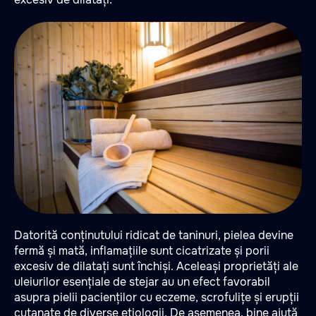
Datorită conținutului ridicat de taninuri, pielea devine
fermă și mată, inflamațiile sunt cicatrizate și porii
excesiv de dilatați sunt închiși. Aceleași proprietăți ale
uleiurilor esențiale de stejar au un efect favorabil
asupra pielii pacienților cu eczeme, scrofulițe și erupții
cutanate de diverse etiologii. De asemenea, bine ajută