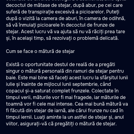
decoctul de mătase de stejar, după abur, pe cei care
suferă de transpirație excesivă a picioarelor. Puteți
după o vizită la camera de aburi, în camera de odihnă,
să vă înmuiați picioarele în decoctul de frunze de
stejar. Acest lucru vă va ajuta să nu vă răciți prea tare
și, în același timp, să rezolvați o problemă delicată.
Cum se face o mătură de stejar
Există o oportunitate destul de reală de a pregăti
singur o mătură personală din ramuri de stejar pentru
baie. Este mai bine să faceți acest lucru la sfârșitul lunii
iulie și înainte de mijlocul lunii septembrie, când
copacul și-a saturat complet frunzele. Colectate în
timpul verii, măturile vor fi mai fragede, iar măturile de
toamnă vor fi cele mai intense. Cea mai bună mătură va
fi făcută din stejar de iarnă, ale cărui frunze nu cad în
timpul iernii. Luați aminte la un astfel de stejar și, anul
viitor, asigurați-vă că pregătiți o mătură de stejar.