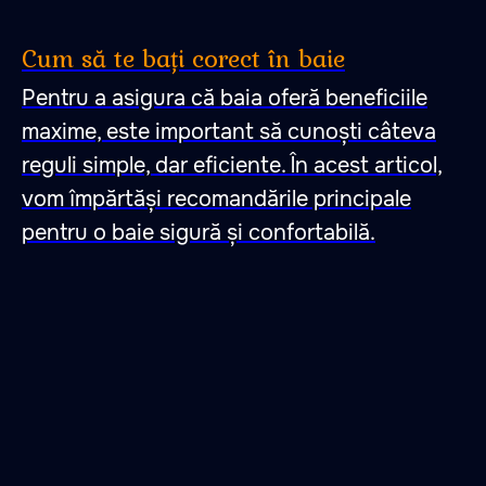
Cum să te bați corect în baie
Pentru a asigura că baia oferă beneficiile
maxime, este important să cunoști câteva
reguli simple, dar eficiente. În acest articol,
vom împărtăși recomandările principale
pentru o baie sigură și confortabilă.
Un loc în care te
îndrăgostești de liniște,
pace și armonie cu sine.
Un loc în care te
îndrăgostești de
ritualurile de baie.