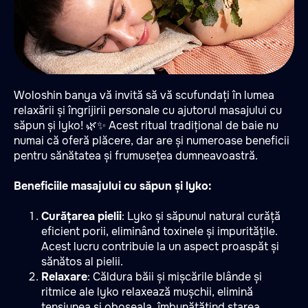
Woloshin banya vă invită să vă scufundați în lumea
relaxării și îngrijirii personale cu ajutorul masajului cu
săpun și lyko! 🌿✨ Acest ritual tradițional de baie nu
numai că oferă plăcere, dar are și numeroase beneficii
pentru sănătatea și frumusețea dumneavoastră.
Beneficiile masajului cu săpun și lyko:
Curățarea pielii
: Lyko și săpunul natural curăță
eficient porii, eliminând toxinele și impuritățile.
Acest lucru contribuie la un aspect proaspăt și
sănătos al pielii.
Relaxare
: Căldura băii și mișcările blânde și
ritmice ale lyko relaxează mușchii, elimină
tensiunea și oboseala, îmbunătățind starea