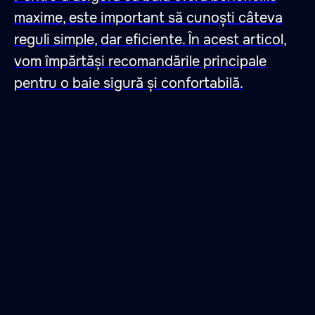
maxime, este important să cunoști câteva
47.026806 28.744917
reguli simple, dar eficiente. În acest articol,
vom împărtăși recomandările principale
pentru o baie sigură și confortabilă.
Un loc în care te