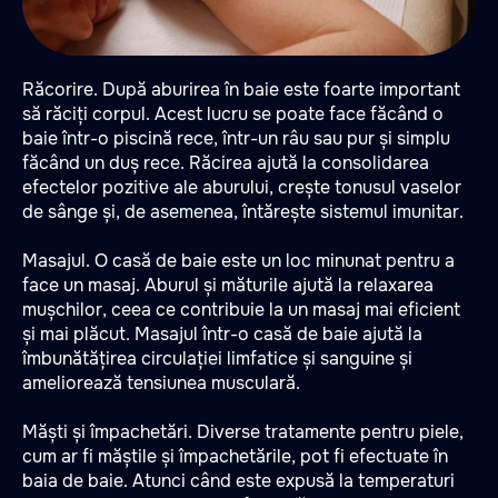
Răcorire. După aburirea în baie este foarte important
să răciți corpul. Acest lucru se poate face făcând o
baie într-o piscină rece, într-un râu sau pur și simplu
făcând un duș rece. Răcirea ajută la consolidarea
efectelor pozitive ale aburului, crește tonusul vaselor
de sânge și, de asemenea, întărește sistemul imunitar.
Masajul. O casă de baie este un loc minunat pentru a
face un masaj. Aburul și măturile ajută la relaxarea
mușchilor, ceea ce contribuie la un masaj mai eficient
și mai plăcut. Masajul într-o casă de baie ajută la
îmbunătățirea circulației limfatice și sanguine și
ameliorează tensiunea musculară.
Măști și împachetări. Diverse tratamente pentru piele,
cum ar fi măștile și împachetările, pot fi efectuate în
baia de baie. Atunci când este expusă la temperaturi