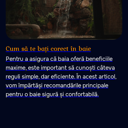
Cum să te bați corect în baie
Pentru a asigura că baia oferă beneficiile
maxime, este important să cunoști câteva
reguli simple, dar eficiente. În acest articol,
vom împărtăși recomandările principale
Un loc în care te
pentru o baie sigură și confortabilă.
îndrăgostești de liniște,
pace și armonie cu sine.
Un loc în care te
îndrăgostești de