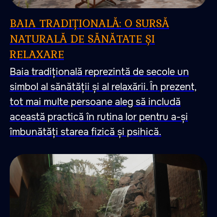
BAIA TRADIȚIONALĂ: O SURSĂ
NATURALĂ DE SĂNĂTATE ȘI
RELAXARE
Baia tradițională reprezintă de secole un
simbol al sănătății și al relaxării. În prezent,
tot mai multe persoane aleg să includă
această practică în rutina lor pentru a-și
îmbunătăți starea fizică și psihică.
47.026806 28.744917