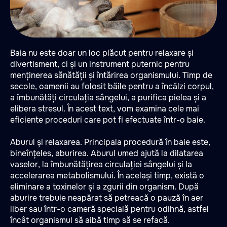
Baia nu este doar un loc plăcut pentru relaxare și
divertisment, ci și un instrument puternic pentru
menținerea sănătății și întărirea organismului. Timp de
secole, oamenii au folosit băile pentru a încălzi corpul,
a îmbunătăți circulația sângelui, a purifica pielea și a
elibera stresul. În acest text, vom examina cele mai
eficiente proceduri care pot fi efectuate într-o baie.
Aburul și relaxarea. Principala procedură în baie este,
bineînțeles, aburirea. Aburul umed ajută la dilatarea
vaselor, la îmbunătățirea circulației sângelui și la
accelerarea metabolismului. În același timp, există o
eliminare a toxinelor și a zgurii din organism. După
aburire trebuie neapărat să petreacă o pauză în aer
liber sau într-o cameră specială pentru odihnă, astfel
încât organismul să aibă timp să se refacă.