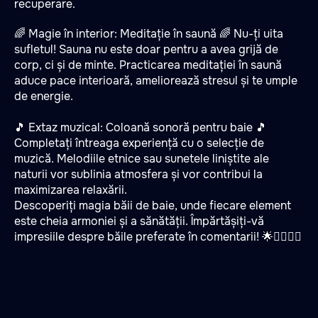
recuperare.
🌈 Magie în interior: Meditație în saună 🌈 Nu-ți uita
sufletul! Sauna nu este doar pentru a avea grijă de
corp, ci și de minte. Practicarea meditației în saună
aduce pace interioară, ameliorează stresul și te umple
de energie.
🎵 Extaz muzical: Coloană sonoră pentru baie 🎵
Completați întreaga experiență cu o selecție de
muzică. Melodiile etnice sau sunetele liniștite ale
naturii vor sublinia atmosfera și vor contribui la
maximizarea relaxării.
Descoperiți magia băii de baie, unde fiecare element
este cheia armoniei și a sănătății. Împărtășiți-vă
impresiile despre băile preferate în comentarii! 🌟💆‍♀️💆‍♂️