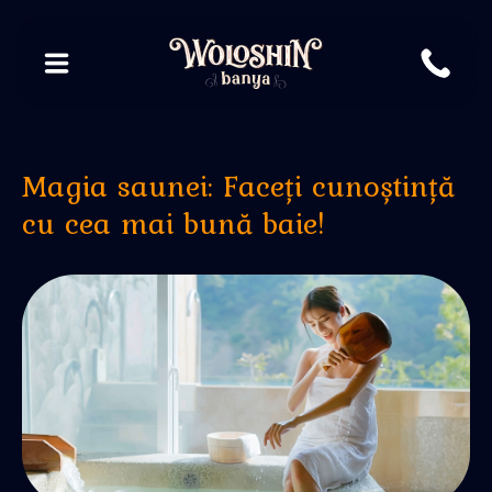
Magia saunei: Faceți cunoștință
cu cea mai bună baie!