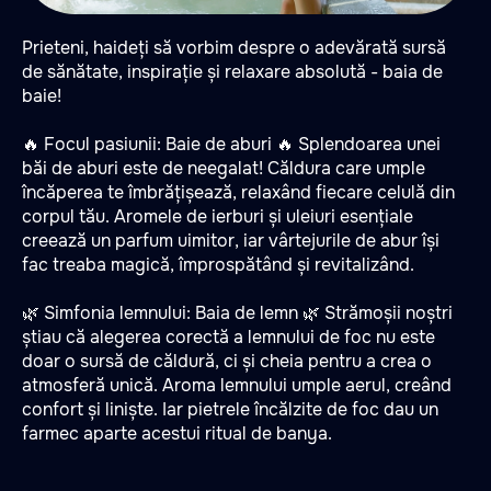
Prieteni, haideți să vorbim despre o adevărată sursă
de sănătate, inspirație și relaxare absolută - baia de
baie!
🔥 Focul pasiunii: Baie de aburi 🔥 Splendoarea unei
băi de aburi este de neegalat! Căldura care umple
încăperea te îmbrățișează, relaxând fiecare celulă din
corpul tău. Aromele de ierburi și uleiuri esențiale
creează un parfum uimitor, iar vârtejurile de abur își
fac treaba magică, împrospătând și revitalizând.
🌿 Simfonia lemnului: Baia de lemn 🌿 Strămoșii noștri
știau că alegerea corectă a lemnului de foc nu este
doar o sursă de căldură, ci și cheia pentru a crea o
atmosferă unică. Aroma lemnului umple aerul, creând
confort și liniște. Iar pietrele încălzite de foc dau un
farmec aparte acestui ritual de banya.