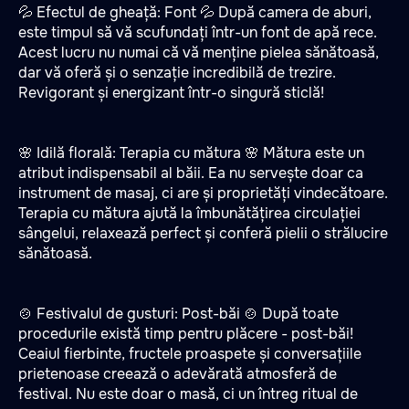
💦 Efectul de gheață: Font 💦 După camera de aburi,
este timpul să vă scufundați într-un font de apă rece.
Acest lucru nu numai că vă menține pielea sănătoasă,
dar vă oferă și o senzație incredibilă de trezire.
Revigorant și energizant într-o singură sticlă!
🌸 Idilă florală: Terapia cu mătura 🌸 Mătura este un
atribut indispensabil al băii. Ea nu servește doar ca
instrument de masaj, ci are și proprietăți vindecătoare.
Terapia cu mătura ajută la îmbunătățirea circulației
sângelui, relaxează perfect și conferă pielii o strălucire
sănătoasă.
🍲 Festivalul de gusturi: Post-băi 🍲 După toate
procedurile există timp pentru plăcere - post-băi!
Ceaiul fierbinte, fructele proaspete și conversațiile
prietenoase creează o adevărată atmosferă de
festival. Nu este doar o masă, ci un întreg ritual de