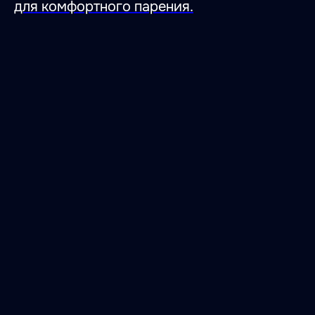
для комфортного парения.
Место, где влюбляются
в тишину,
умиротворение
и гармонию с собой.
Место, где влюбляются
в баню