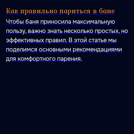
47.026806 28.744917
Как правильно париться в бане
Чтобы баня приносила максимальную
пользу, важно знать несколько простых, но
эффективных правил. В этой статье мы
поделимся основными рекомендациями
для комфортного парения.
Место, где влюбляются
в тишину,
умиротворение
и гармонию с собой.
Место, где влюбляются
в баню