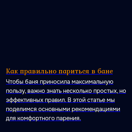
47.026806 28.744917
Как правильно париться в бане
Чтобы баня приносила максимальную
пользу, важно знать несколько простых, но
эффективных правил. В этой статье мы
Место, где влюбляются
поделимся основными рекомендациями
в тишину,
для комфортного парения.
умиротворение