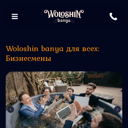
Woloshin banya для всех:
Бизнесмены