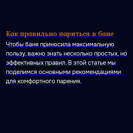
Как правильно париться в бане
Чтобы баня приносила максимальную
пользу, важно знать несколько простых, но
47.026806 28.744917
эффективных правил. В этой статье мы
поделимся основными рекомендациями
для комфортного парения.
Место, где влюбляются
в тишину,