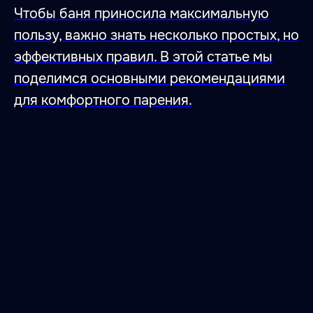
Чтобы баня приносила максимальную
пользу, важно знать несколько простых, но
эффективных правил. В этой статье мы
47.026806 28.744917
поделимся основными рекомендациями
для комфортного парения.
Место, где влюбляются
в тишину,
умиротворение
и гармонию с собой.
Место, где влюбляются
в баню