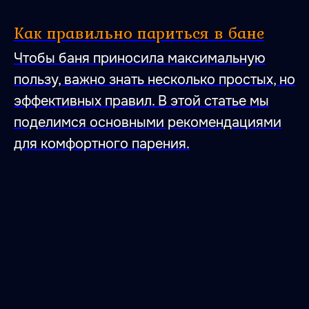
Как правильно париться в бане
Чтобы баня приносила максимальную
Место, где влюбляются
пользу, важно знать несколько простых, но
в тишину,
эффективных правил. В этой статье мы
умиротворение
поделимся основными рекомендациями
и гармонию с собой.
Место, где влюбляются
для комфортного парения.
в баню