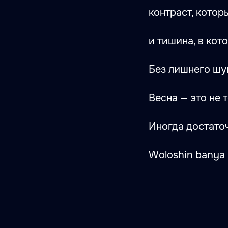
контраст, котор
и тишина, в кот
Без лишнего шум
Весна — это не 
Иногда достаточ
Woloshin banya 