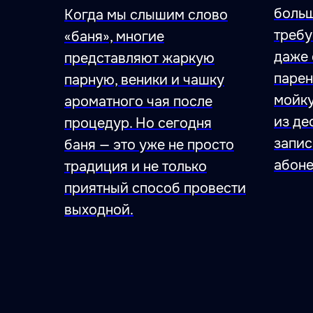
больш
Когда мы слышим слово
требу
«баня», многие
даже 
представляют жаркую
парен
парную, веники и чашку
мойку
ароматного чая после
из де
процедур. Но сегодня
запис
баня — это уже не просто
абоне
традиция и не только
приятный способ провести
47.026806 28.744917
выходной.