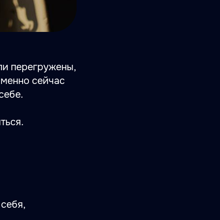
ли перегружены,
 именно сейчас
себе.
ться.
 себя,