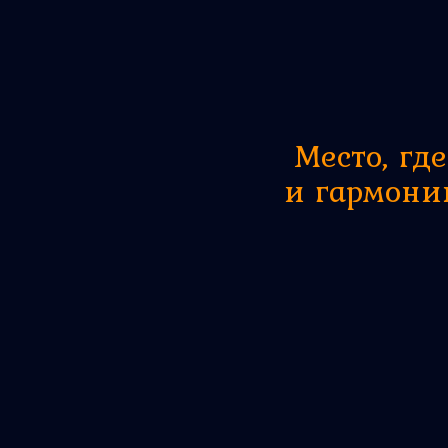
Место, гд
и гармонию