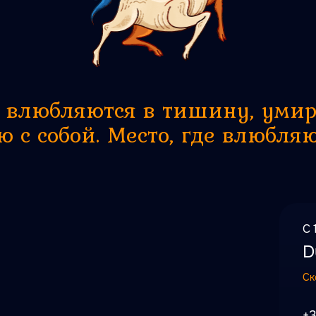
е влюбляются в тишину, уми
 с собой. Место, где влюбля
С 
D
Ск
+3