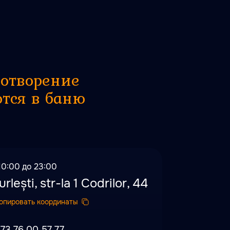
ротворение
ются в баню
10:00 до 23:00
urlești, str-la 1 Сodrilor, 44
опировать координаты
73 76 00 57 77