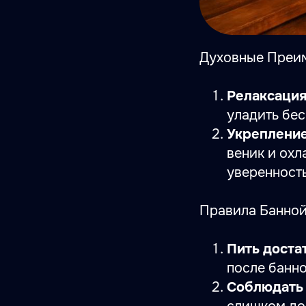
Духовные Преим
Релаксация
уладить бе
Укрепление
веник и охл
уверенность
Правила Банной
Пить доста
после банн
Соблюдать 