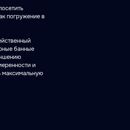
посетить
ак погружение в
действенный
ярные банные
учшению
меренности и
ь максимальную