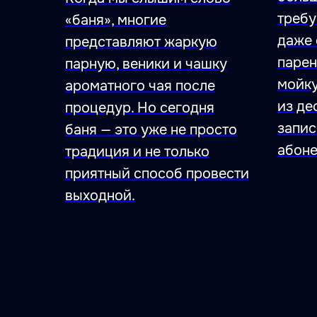
требу
«баня», многие
даже 
представляют жаркую
парен
парную, веники и чашку
мойку
ароматного чая после
из де
процедур. Но сегодня
запис
баня — это уже не просто
абоне
традиция и не только
приятный способ провести
47.026806 28.744917
выходной.