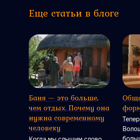
Еще статьи в блоге
Баня — это больше,
Общ
чем отдых. Почему она
форм
нужна современному
Тепер
человеку
Волош
больш
Когда мы слышим слово