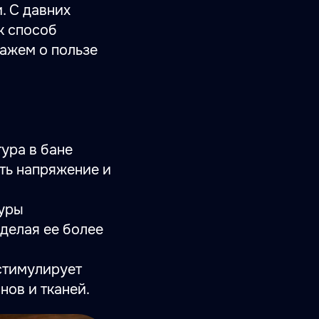
. С давних
к способ
кажем о пользе
тура в бане
ть напряжение и
дуры
делая ее более
стимулирует
ов и тканей.