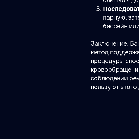
слишком дол
Последова
парную, за
бассейн или
Заключение: Бан
метод поддержа
процедуры спос
кровообращения
соблюдении рек
пользу от этого